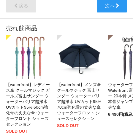
戻る
次へ
売れ筋商品
【waterfront】レディー
【waterfront】メンズ傘
ウォーターフ
ス傘 クールマジック ガ
クールマジック 富山サ
Waterfron
ールズ富山サンダー ウ
ンダー ウォーターバリ
ー 20本骨 メ
ォーターバリア超撥水
ア超撥水 UVカット95%
本骨ジャンプ
UVカット95% 60cm強
70cm強化骨の丈夫な傘
夫な傘
化骨の丈夫な傘 ウォー
ウォーターフロント シ
6,490円(税込
ターフロント シューズ
ューズセレクション
セレクション
SOLD OUT
SOLD OUT