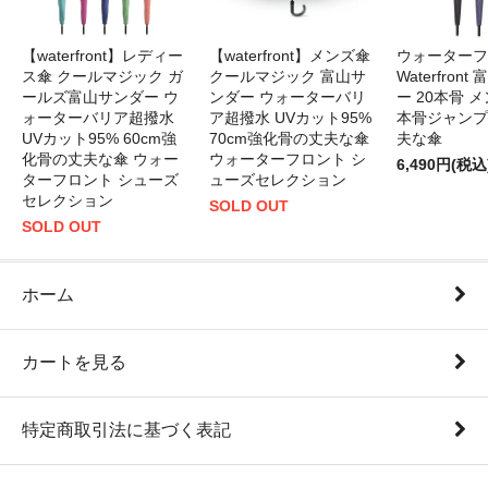
【waterfront】レディー
【waterfront】メンズ傘
ウォーターフ
ス傘 クールマジック ガ
クールマジック 富山サ
Waterfron
ールズ富山サンダー ウ
ンダー ウォーターバリ
ー 20本骨 メ
ォーターバリア超撥水
ア超撥水 UVカット95%
本骨ジャンプ
UVカット95% 60cm強
70cm強化骨の丈夫な傘
夫な傘
化骨の丈夫な傘 ウォー
ウォーターフロント シ
6,490円(税込
ターフロント シューズ
ューズセレクション
セレクション
SOLD OUT
SOLD OUT
ホーム
カートを見る
特定商取引法に基づく表記