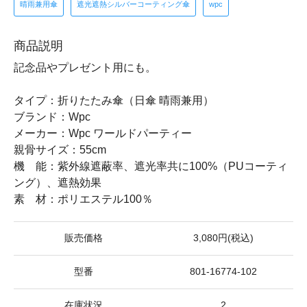
晴雨兼用傘
遮光遮熱シルバーコーティング傘
wpc
商品説明
記念品やプレゼント用にも。
タイプ：折りたたみ傘（日傘 晴雨兼用）
ブランド：Wpc
メーカー：Wpc ワールドパーティー
親骨サイズ：55cm
機 能：紫外線遮蔽率、遮光率共に100%（PUコーティ
ング）、遮熱効果
素 材：ポリエステル100％
販売価格
3,080円(税込)
型番
801-16774-102
在庫状況
2