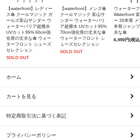
【waterfront】レディー
【waterfront】メンズ傘
ウォーターフ
ス傘 クールマジック ガ
クールマジック 富山サ
Waterfron
ールズ富山サンダー ウ
ンダー ウォーターバリ
ー 20本骨 メ
ォーターバリア超撥水
ア超撥水 UVカット95%
本骨ジャンプ
UVカット95% 60cm強
70cm強化骨の丈夫な傘
夫な傘
化骨の丈夫な傘 ウォー
ウォーターフロント シ
6,490円(税込
ターフロント シューズ
ューズセレクション
セレクション
SOLD OUT
SOLD OUT
ホーム
カートを見る
特定商取引法に基づく表記
プライバシーポリシー