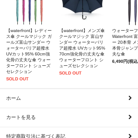
【waterfront】レディー
【waterfront】メンズ傘
ウォーターフ
ス傘 クールマジック ガ
クールマジック 富山サ
Waterfron
ールズ富山サンダー ウ
ンダー ウォーターバリ
ー 20本骨 メ
ォーターバリア超撥水
ア超撥水 UVカット95%
本骨ジャンプ
UVカット95% 60cm強
70cm強化骨の丈夫な傘
夫な傘
化骨の丈夫な傘 ウォー
ウォーターフロント シ
6,490円(税込
ターフロント シューズ
ューズセレクション
セレクション
SOLD OUT
SOLD OUT
ホーム
カートを見る
特定商取引法に基づく表記