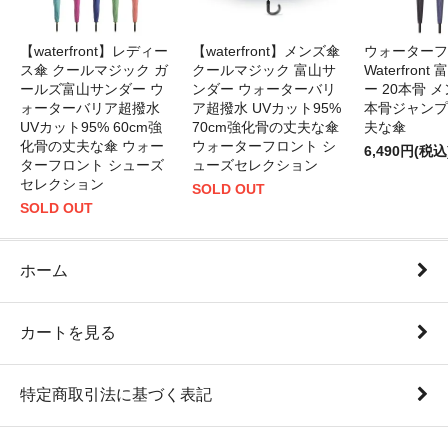
【waterfront】レディー
【waterfront】メンズ傘
ウォーターフ
ス傘 クールマジック ガ
クールマジック 富山サ
Waterfron
ールズ富山サンダー ウ
ンダー ウォーターバリ
ー 20本骨 メ
ォーターバリア超撥水
ア超撥水 UVカット95%
本骨ジャンプ
UVカット95% 60cm強
70cm強化骨の丈夫な傘
夫な傘
化骨の丈夫な傘 ウォー
ウォーターフロント シ
6,490円(税込
ターフロント シューズ
ューズセレクション
セレクション
SOLD OUT
SOLD OUT
ホーム
カートを見る
特定商取引法に基づく表記