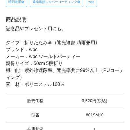
晴雨兼用傘
遮光遮熱シルバーコーティング傘
wpc
商品説明
記念品やプレゼント用にも。
タイプ：折りたたみ傘（遮光遮熱 晴雨兼用）
ブランド：wpc
メーカー：wpc ワールドパーティー
親骨サイズ：50cm 5段折り
機 能：紫外線遮蔽率、遮光率共に99%以上（PUコーテ
ィング）
素 材：ポリエステル100％
販売価格
3,520円(税込)
型番
801SM10
在庫状況
1