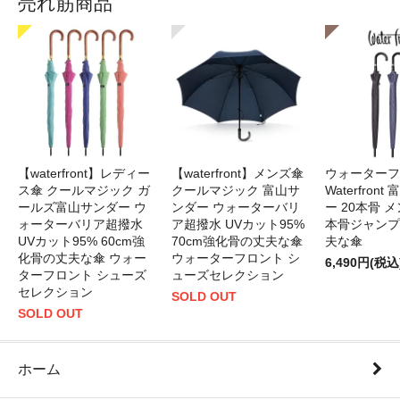
売れ筋商品
【waterfront】レディー
【waterfront】メンズ傘
ウォーターフ
ス傘 クールマジック ガ
クールマジック 富山サ
Waterfron
ールズ富山サンダー ウ
ンダー ウォーターバリ
ー 20本骨 メ
ォーターバリア超撥水
ア超撥水 UVカット95%
本骨ジャンプ
UVカット95% 60cm強
70cm強化骨の丈夫な傘
夫な傘
化骨の丈夫な傘 ウォー
ウォーターフロント シ
6,490円(税込
ターフロント シューズ
ューズセレクション
セレクション
SOLD OUT
SOLD OUT
ホーム