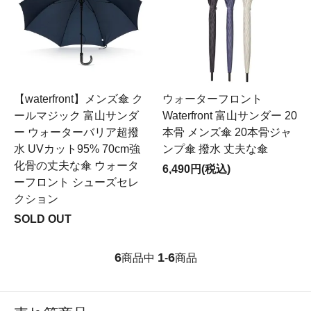
【waterfront】メンズ傘 ク
ウォーターフロント
ールマジック 富山サンダ
Waterfront 富山サンダー 20
ー ウォーターバリア超撥
本骨 メンズ傘 20本骨ジャ
水 UVカット95% 70cm強
ンプ傘 撥水 丈夫な傘
化骨の丈夫な傘 ウォータ
6,490円(税込)
ーフロント シューズセレ
クション
SOLD OUT
6
1
6
商品中
-
商品