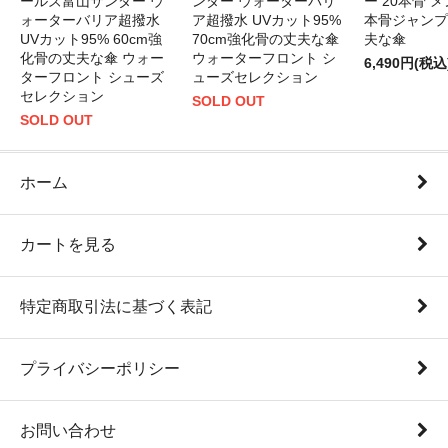
ールズ富山サンダー ウ
ンダー ウォーターバリ
ー 20本骨 メ
ォーターバリア超撥水
ア超撥水 UVカット95%
本骨ジャンプ
UVカット95% 60cm強
70cm強化骨の丈夫な傘
夫な傘
化骨の丈夫な傘 ウォー
ウォーターフロント シ
6,490円(税込
ターフロント シューズ
ューズセレクション
セレクション
SOLD OUT
SOLD OUT
ホーム
カートを見る
特定商取引法に基づく表記
プライバシーポリシー
お問い合わせ