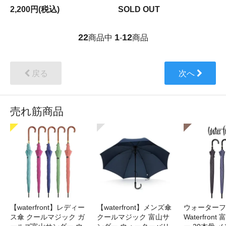
2,200円(税込)
SOLD OUT
22
1
12
商品中
-
商品
戻る
次へ
売れ筋商品
【waterfront】レディー
【waterfront】メンズ傘
ウォーターフ
ス傘 クールマジック ガ
クールマジック 富山サ
Waterfron