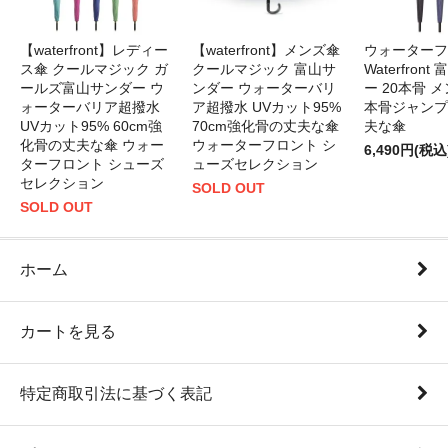
【waterfront】レディー
【waterfront】メンズ傘
ウォーターフ
ス傘 クールマジック ガ
クールマジック 富山サ
Waterfron
ールズ富山サンダー ウ
ンダー ウォーターバリ
ー 20本骨 メ
ォーターバリア超撥水
ア超撥水 UVカット95%
本骨ジャンプ
UVカット95% 60cm強
70cm強化骨の丈夫な傘
夫な傘
化骨の丈夫な傘 ウォー
ウォーターフロント シ
6,490円(税込
ターフロント シューズ
ューズセレクション
セレクション
SOLD OUT
SOLD OUT
ホーム
カートを見る
特定商取引法に基づく表記