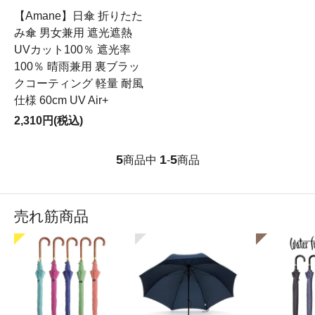
【Amane】日傘 折りたた
み傘 男女兼用 遮光遮熱
UVカット100％ 遮光率
100％ 晴雨兼用 裏ブラッ
クコーティング 軽量 耐風
仕様 60cm UV Air+
2,310円(税込)
5
1
5
商品中
-
商品
売れ筋商品